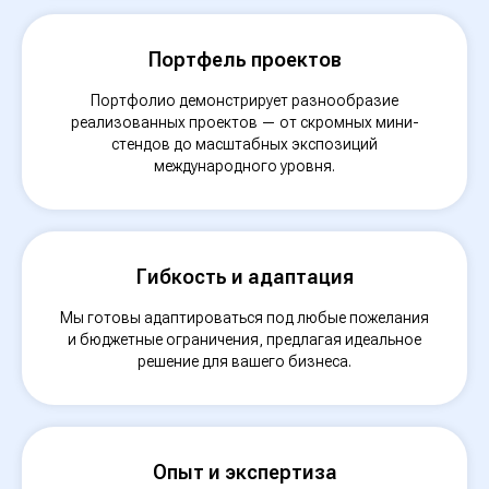
Портфель проектов
Портфолио демонстрирует разнообразие
реализованных проектов — от скромных мини-
стендов до масштабных экспозиций
международного уровня.
Гибкость и адаптация
Мы готовы адаптироваться под любые пожелания
Оставьте заявку
и бюджетные ограничения, предлагая идеальное
для консультации
решение для вашего бизнеса.
Не знаете, с чего начать или
какие решения подойдут
именно вам? Оставьте заявку,
Опыт и экспертиза
и наши эксперты свяжутся